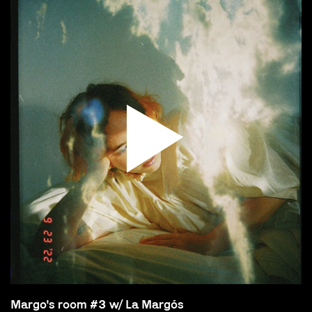
Margo's room #3 w/ La Margós