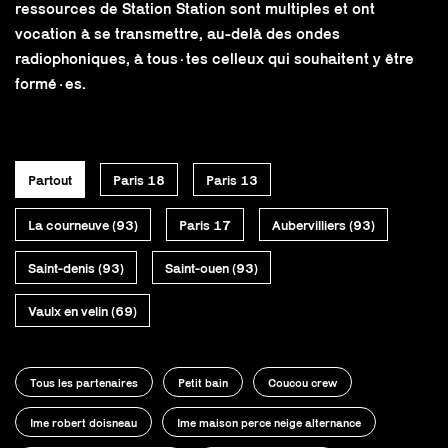
ressources de Station Station sont multiples et ont
vocation à se transmettre, au-delà des ondes
radiophoniques, à tous·tes celleux qui souhaitent y être
formé·es.
Partout
Paris 18
Paris 13
La courneuve (93)
Paris 17
Aubervilliers (93)
Saint-denis (93)
Saint-ouen (93)
Vaulx en velin (69)
Tous les partenaires
Petit bain
Coucou crew
Ime robert doisneau
Ime maison perce neige alternance