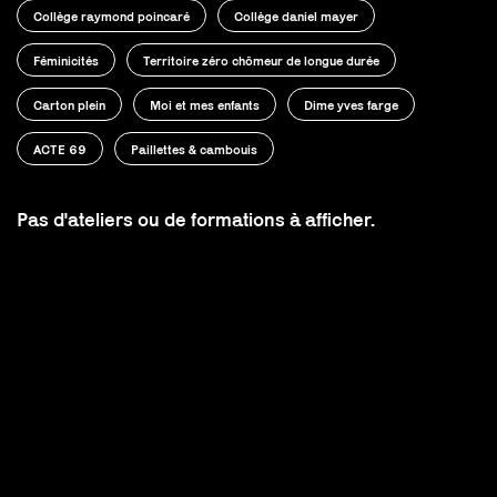
Collège raymond poincaré
Collège daniel mayer
Féminicités
Territoire zéro chômeur de longue durée
Carton plein
Moi et mes enfants
Dime yves farge
ACTE 69
Paillettes & cambouis
Pas d'ateliers ou de formations à afficher.