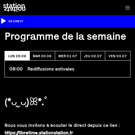
EN DIRECT
Programme de la semaine
LUN 29.06
MAR 30.06
MER 01.07
JEU 02.07
VEN 03.07
08:00
Rediffusions estivales
(*ᴗ͈ˬᴗ͈)ꕤ*.ﾟ
Nous vous invitons à écouter le direct depuis ce lien :
https://libretime.stationstation.fr